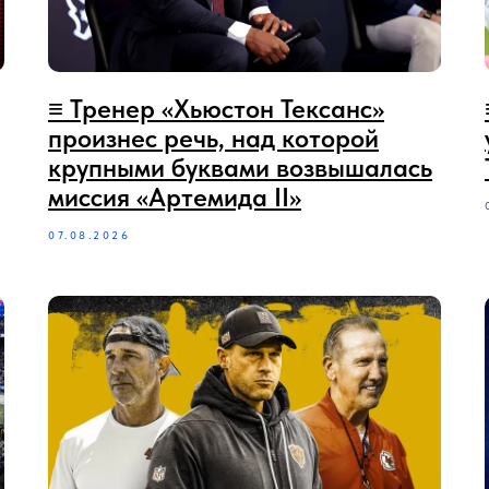
≡‪‪‪ Тренер «Хьюстон Тексанс»
произнес речь, над которой
крупными буквами возвышалась
миссия «Артемида II»
07.08.2026